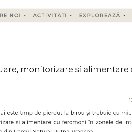
RE NOI
ACTIVITĂȚI
EXPLOREAZĂ
are, monitorizare si alimentare
1
ai este timp de pierdut la birou și trebuie cu mic
zare și alimentare cu feromoni în zonele de int
ce din Parcul Natural Putna-Vrancea.