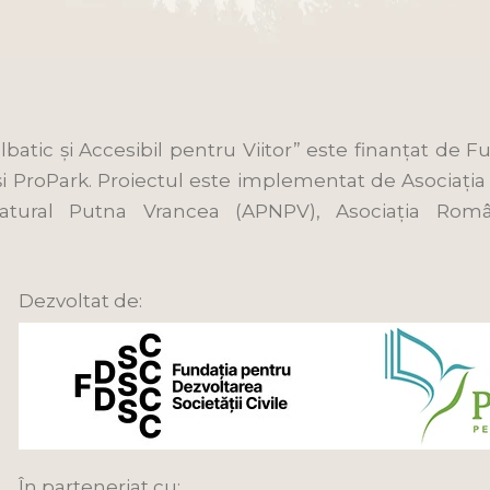
lbatic și Accesibil pentru Viitor” este finanțat d
 și ProPark. Proiectul este implementat de Asociația
Natural Putna Vrancea (APNPV), Asociația Româ
Dezvoltat de:
În parteneriat cu: