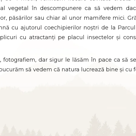
terial vegetal în descompunere ca să vedem d
lor, păsărilor sau chiar al unor mamifere mici. G
ă cu ajutorul coechipierilor noștri de la Parcul
licuri cu atractanți pe placul insectelor și c
, fotografiem, dar sigur le lăsăm în pace ca să s
e bucurăm să vedem că natura lucrează bine și cu f