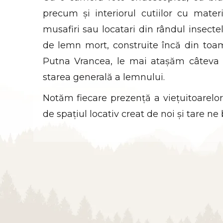
precum și interiorul cutiilor cu ma
musafiri sau locatari din rândul insecte
de lemn mort, construite încă din toamn
Putna Vrancea, le mai atașăm câteva p
starea generală a lemnului.
Notăm fiecare prezență a viețuitoarelor
de spațiul locativ creat de noi și tare n