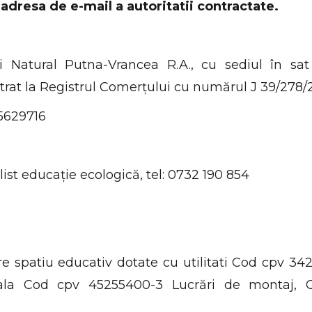
adresa de e-mail a autoritatii contractate.
Natural Putna-Vrancea R.A., cu sediul în sat 
strat la Registrul Comerțului cu numărul J 39/278/
25629716
ist educație ecologică, tel: 0732 190 854
 spatiu educativ dotate cu utilitati Cod cpv 34
ciala Cod cpv 45255400-3 Lucrări de montaj, 