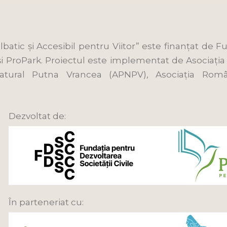
lbatic și Accesibil pentru Viitor” este finanțat d
 și ProPark. Proiectul este implementat de Asociația
Natural Putna Vrancea (APNPV), Asociația Româ
Dezvoltat de:
În parteneriat cu: