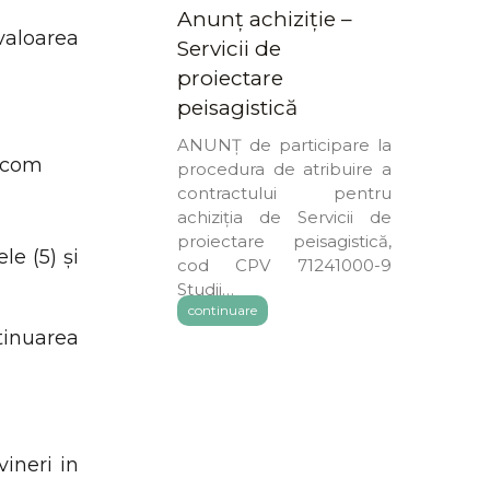
Anunț achiziție –
valoarea
Servicii de
proiectare
peisagistică
ANUNȚ de participare la
.com
procedura de atribuire a
contractului pentru
achiziția de Servicii de
proiectare peisagistică,
le (5) și
cod CPV 71241000-9
Studii…
continuare
ntinuarea
ineri in