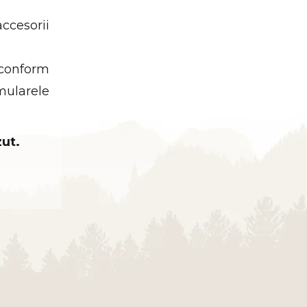
accesorii
 conform
mularele
zut.