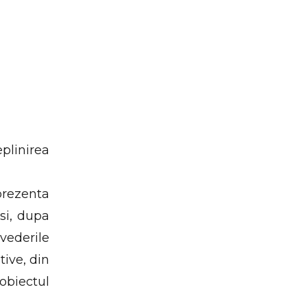
plinirea
prezenta
si, dupa
vederile
tive, din
obiectul