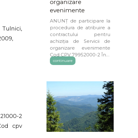
organizare
evenimente
ANUNȚ de participare la
procedura de atribuire a
Tulnici,
contractului pentru
2009,
achiziția de Servicii de
organizare evenimente
Cod CPV 79952000-2 În…
continuare
221000-2
Cod cpv