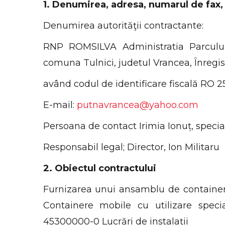
1. Denumirea, adresa, numarul de fax, 
Denumirea autorităţii contractante:
RNP ROMSILVA Administratia Parcului 
comuna Tulnici, judetul Vrancea, Înregi
având codul de identificare fiscală RO 
E-mail:
putnavrancea@yahoo.com
Persoana de contact Irimia Ionuț, special
Responsabil legal; Director, Ion Militaru
2. Obiectul contractului
Furnizarea unui ansamblu de containere
Containere mobile cu utilizare spe
45300000-0 Lucrări de instalații