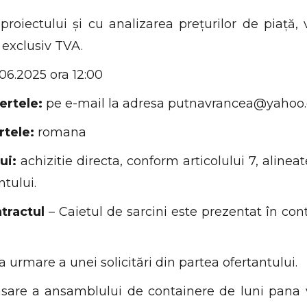
roiectului și cu analizarea prețurilor de piață, 
 exclusiv TVA.
06.2025 ora 12:00
ertele:
pe e-mail la adresa putnavrancea@yahoo
rtele:
romana
ui:
achizitie directa, conform articolului 7, alineate
ntului.
ntractul
– Caietul de sarcini este prezentat în co
a urmare a unei solicitări din partea ofertantului.
asare a ansamblului de containere de luni pana v